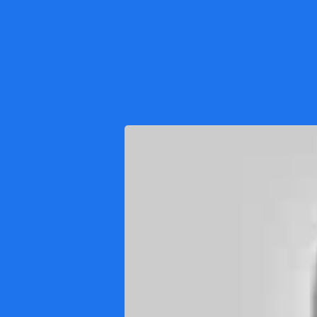
Tome 
e acele