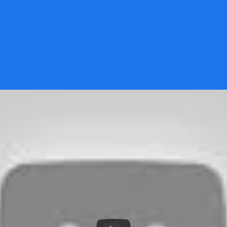
decisões baseadas em 
re o desempenho do seu 